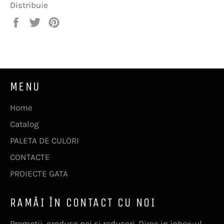
Distribuie
Distribuie
Trimite
Pin
pe
Tweet
pe
Facebook
pe
Pinterest
Twitter
MENU
Home
Catalog
PALETA DE CULORI
CONTACTE
PROIECTE GATA
RAMÂI ÎN CONTACT CU NOI
Promotii, produse noi si reduceri. Direc in inbox-ul