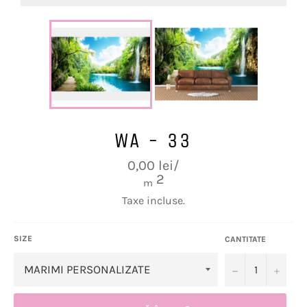
WA - 33
Preț
0,00 lei/
obișnuit
2
m
Taxe incluse.
SIZE
CANTITATE
−
+