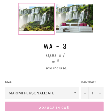
WA - 3
Preț
0,00 lei/
obișnuit
2
m
Taxe incluse.
SIZE
CANTITATE
−
+
ADAUGĂ ÎN COȘ