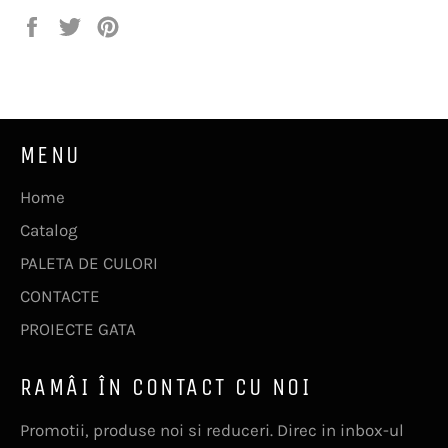
Distribuie
Trimite
Pin
pe
Tweet
pe
Facebook
pe
Pinterest
Twitter
MENU
Home
Catalog
PALETA DE CULORI
CONTACTE
PROIECTE GATA
RAMÂI ÎN CONTACT CU NOI
Promotii, produse noi si reduceri. Direc in inbox-ul