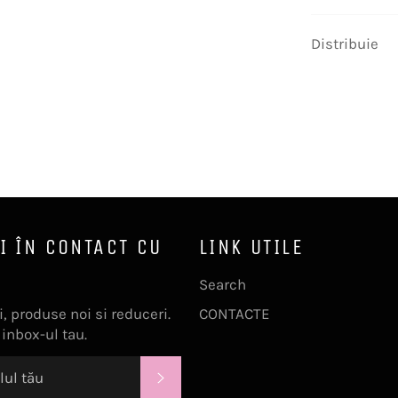
Distribuie
I ÎN CONTACT CU
LINK UTILE
Search
, produse noi si reduceri.
CONTACTE
 inbox-ul tau.
ABONEAZĂ-TE