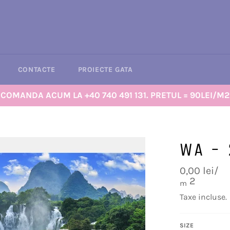
CONTACTE
PROIECTE GATA
COMANDA ACUM LA +40 740 491 131. PRETUL = 90LEI/M2
WA - 
Preț
0,00 lei/
obișnuit
2
m
Taxe incluse.
SIZE