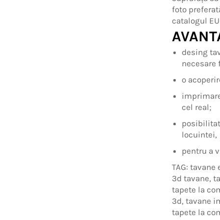
foto preferat
catalogul EU
AVANT
desing tav
necesare f
o acoperir
imprimare
cel real;
posibilita
locuintei,
pentru a v
TAG: tavane 
3d tavane, t
tapete la co
3d, tavane i
tapete la co