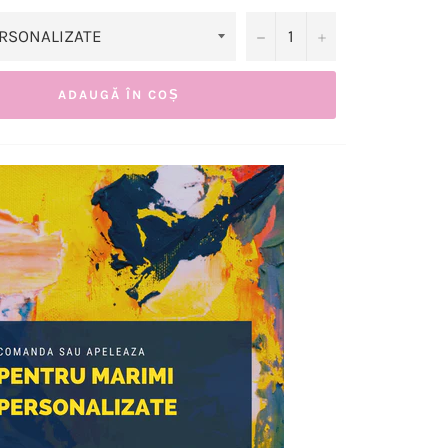
−
+
ADAUGĂ ÎN COȘ