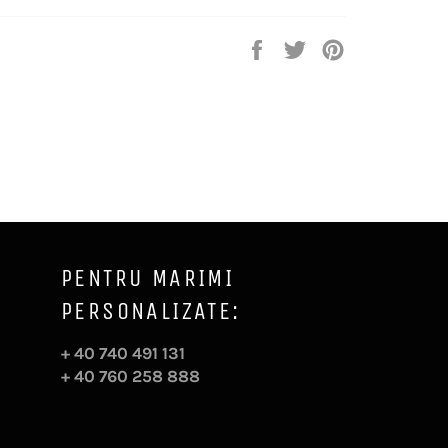
Distribuie
Trimite
Pin
pe
Tweet
pe
Facebook
pe
Pinterest
Twitter
PENTRU MARIMI
PERSONALIZATE:
+ 40 740 491 131
+ 40 760 258 888