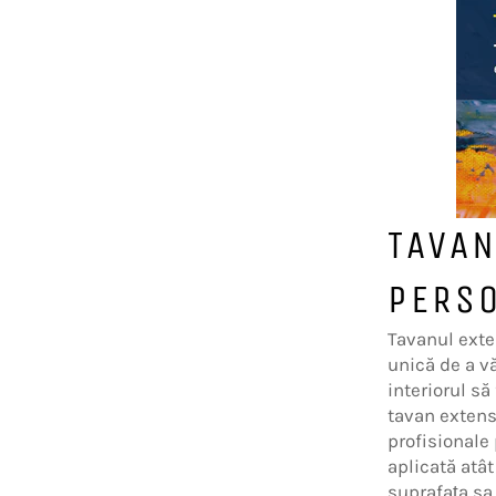
TAVAN
PERSO
Tavanul exte
unică de a vă
interiorul să
tavan extens
profisionale
aplicată atât
suprafața sa 