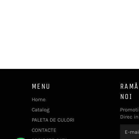
MENU
RAMÂ
NOI
Home
Catalog
Promotii
Direc in
PALETA DE CULORI
CONTACTE