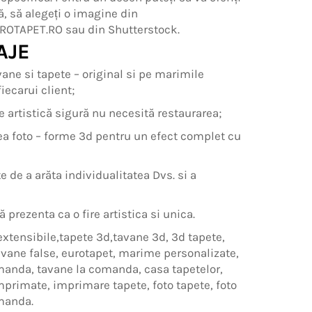
ă, să alegeți o imagine din
ROTAPET.RO sau din Shutterstock.
AJE
ane si tapete – original si pe marimile
iecarui client;
e artistică sigură nu necesită restaurarea;
a foto – forme 3d pentru un efect complet cu
te de a arăta individualitatea Dvs. si a
ă prezenta ca o fire artistica si unica.
extensibile,tapete 3d,tavane 3d, 3d tapete,
avane false, eurotapet, marime personalizate,
manda, tavane la comanda, casa tapetelor,
mprimate, imprimare tapete, foto tapete, foto
manda.