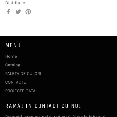
Distribuie
Distribuie
Trimite
Pin
pe
Tweet
pe
Facebook
pe
Pinterest
Twitter
MENU
Home
Catalog
PALETA DE CULORI
CONTACTE
PROIECTE GATA
RAMÂI ÎN CONTACT CU NOI
Promotii, produse noi si reduceri. Direc in inbox-ul