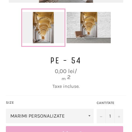
PE - 54
Preț
0,00 lei/
obișnuit
2
m
Taxe incluse.
SIZE
CANTITATE
−
+