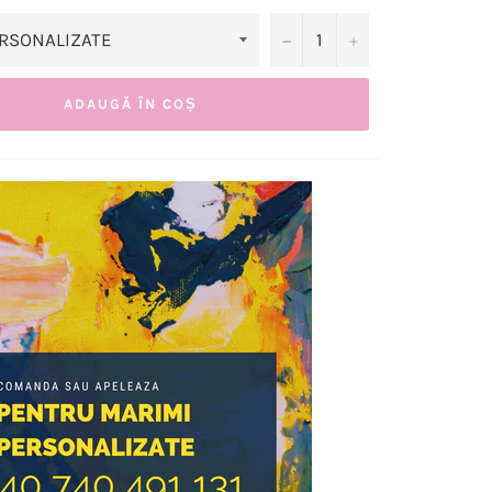
−
+
ADAUGĂ ÎN COȘ