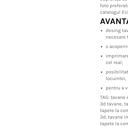
foto preferat
catalogul EU
AVANT
desing tav
necesare f
o acoperir
imprimare
cel real;
posibilita
locuintei,
pentru a v
TAG: tavane 
3d tavane, t
tapete la co
3d, tavane i
tapete la co