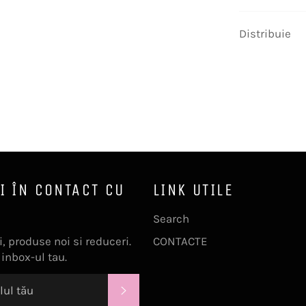
Distribuie
I ÎN CONTACT CU
LINK UTILE
Search
, produse noi si reduceri.
CONTACTE
 inbox-ul tau.
ABONEAZĂ-TE