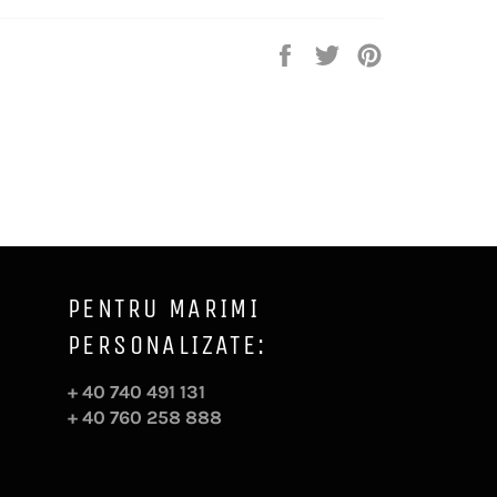
Distribuie
Trimite
Pin
pe
Tweet
pe
Facebook
pe
Pinterest
Twitter
PENTRU MARIMI
PERSONALIZATE:
+ 40 740 491 131
+ 40 760 258 888