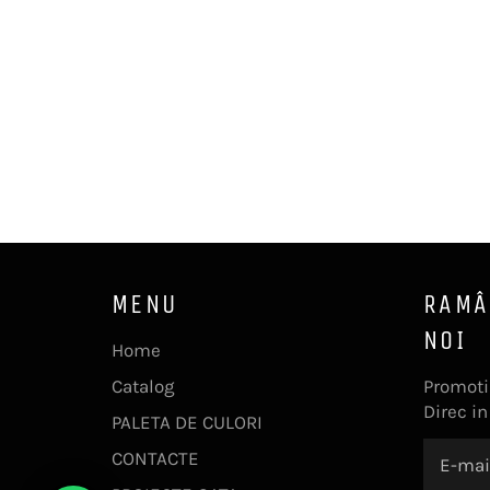
MENU
RAMÂ
NOI
Home
Catalog
Promotii
Direc in
PALETA DE CULORI
CONTACTE