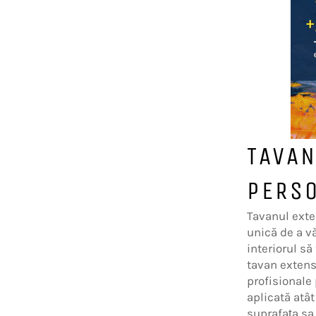
TAVAN
PERSO
Tavanul exte
unică de a vă
interiorul să
tavan extens
profisionale
aplicată atât
suprafața sa 