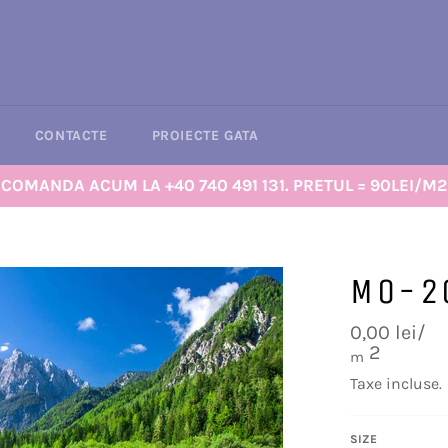
CONTACTE
PROIECTE GATA
COMANDA ACUM LA +40 740 491 131. PRETUL = 90LEI/M2
MO-2
Preț
0,00 lei/
obișnuit
2
m
Taxe incluse.
SIZE