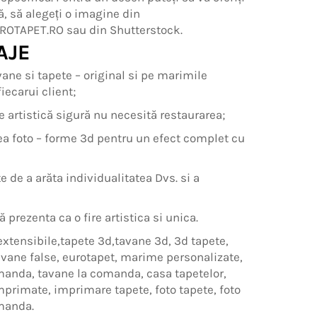
ă, să alegeți o imagine din
ROTAPET.RO sau din Shutterstock.
AJE
ane si tapete – original si pe marimile
iecarui client;
e artistică sigură nu necesită restaurarea;
a foto – forme 3d pentru un efect complet cu
te de a arăta individualitatea Dvs. si a
ă prezenta ca o fire artistica si unica.
extensibile,tapete 3d,tavane 3d, 3d tapete,
avane false, eurotapet, marime personalizate,
manda, tavane la comanda, casa tapetelor,
mprimate, imprimare tapete, foto tapete, foto
manda.