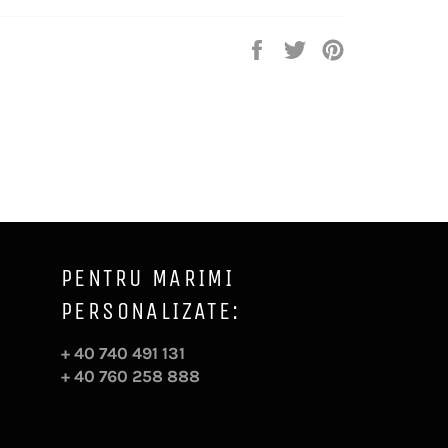
Distribuie
Trimite
Pin
pe
Tweet
pe
Facebook
pe
Pinterest
Twitter
PENTRU MARIMI
PERSONALIZATE:
+ 40 740 491 131
+ 40 760 258 888