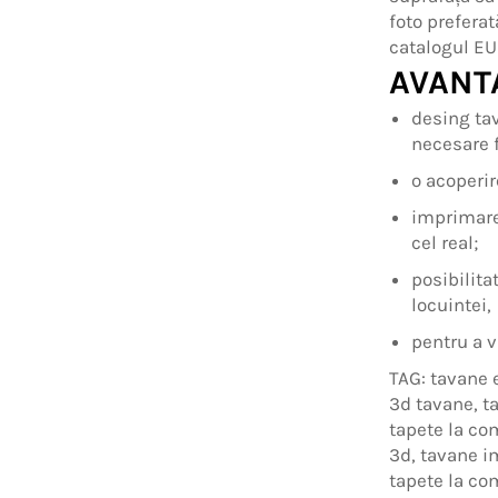
foto preferat
catalogul EU
AVANT
desing tav
necesare f
o acoperir
imprimare
cel real;
posibilita
locuintei,
pentru a v
TAG: tavane 
3d tavane, t
tapete la co
3d, tavane i
tapete la co