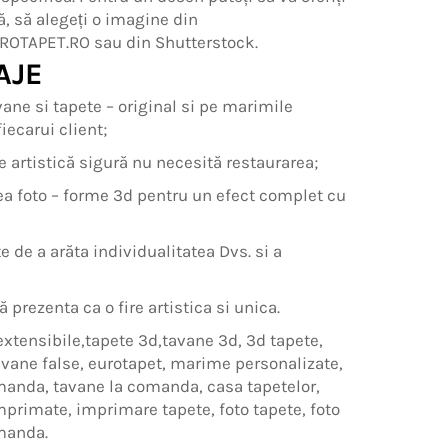
ă, să alegeți o imagine din
ROTAPET.RO sau din Shutterstock.
AJE
ane si tapete – original si pe marimile
iecarui client;
e artistică sigură nu necesită restaurarea;
a foto – forme 3d pentru un efect complet cu
te de a arăta individualitatea Dvs. si a
ă prezenta ca o fire artistica si unica.
extensibile,tapete 3d,tavane 3d, 3d tapete,
avane false, eurotapet, marime personalizate,
manda, tavane la comanda, casa tapetelor,
mprimate, imprimare tapete, foto tapete, foto
manda.