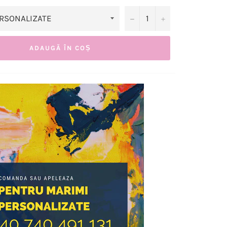
−
+
ADAUGĂ ÎN COȘ