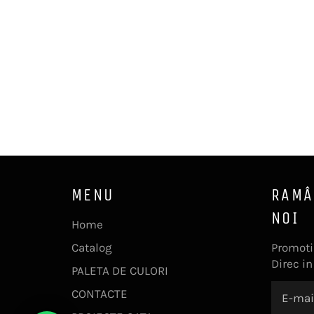
MENU
RAMÂ
NOI
Home
Catalog
Promotii
Direc in
PALETA DE CULORI
CONTACTE