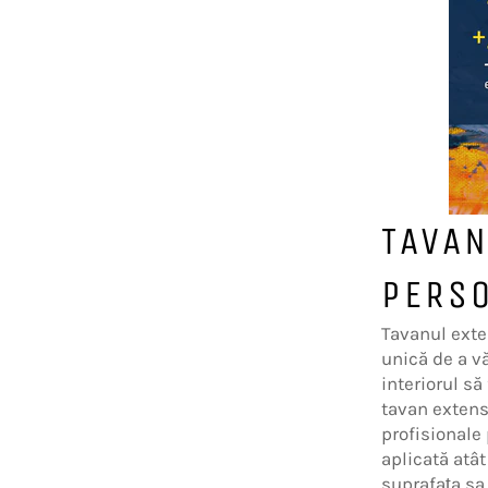
TAVAN
PERSO
Tavanul exte
unică de a vă
interiorul să
tavan extens
profisionale
aplicată atât
suprafața sa 