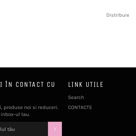
Distribuie
I ÎN CONTACT CU
LINK UTILE
Search
, produse noi si reduceri.
CONTACTE
 inbox-ul tau.
ABONEAZĂ-TE