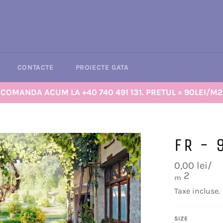
CONTACTE
PROIECTE GATA
COMANDA ACUM LA +40 740 491 131. PRETUL = 90LEI/M2
FR - 
Preț
0,00 lei/
obișnuit
2
m
Taxe incluse.
SIZE