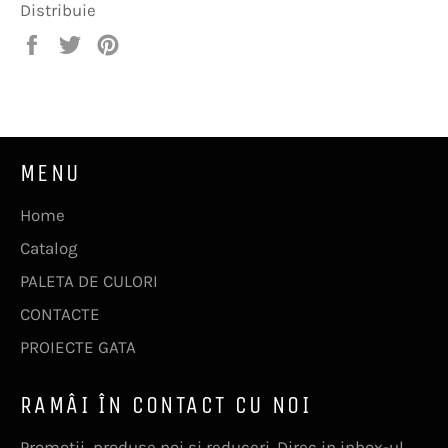
Distribuie
Distribuie
Trimite
Pin
pe
Tweet
pe
Facebook
pe
Pinterest
Twitter
MENU
Home
Catalog
PALETA DE CULORI
CONTACTE
PROIECTE GATA
RAMÂI ÎN CONTACT CU NOI
Promotii, produse noi si reduceri. Direc in inbox-ul