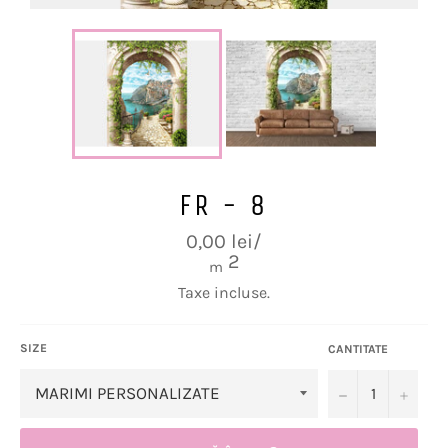
FR - 8
Preț
0,00 lei/
obișnuit
2
m
Taxe incluse.
SIZE
CANTITATE
−
+