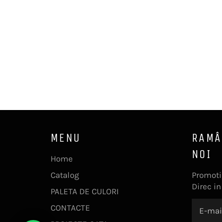
MENU
RAMÂ
NOI
Home
Catalog
Promotii
Direc in
PALETA DE CULORI
CONTACTE