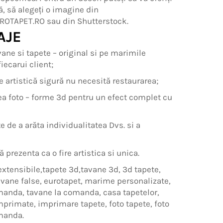
ă, să alegeți o imagine din
ROTAPET.RO sau din Shutterstock.
AJE
ane si tapete – original si pe marimile
iecarui client;
e artistică sigură nu necesită restaurarea;
a foto – forme 3d pentru un efect complet cu
te de a arăta individualitatea Dvs. si a
ă prezenta ca o fire artistica si unica.
extensibile,tapete 3d,tavane 3d, 3d tapete,
avane false, eurotapet, marime personalizate,
manda, tavane la comanda, casa tapetelor,
mprimate, imprimare tapete, foto tapete, foto
manda.