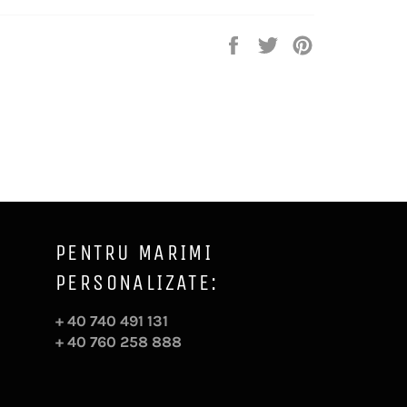
Distribuie
Trimite
Pin
pe
Tweet
pe
Facebook
pe
Pinterest
Twitter
PENTRU MARIMI
PERSONALIZATE:
+ 40 740 491 131
+ 40 760 258 888