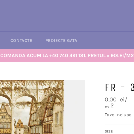
CONTACTE
PROIECTE GATA
COMANDA ACUM LA +40 740 491 131. PRETUL = 90LEI/M2
FR - 
Preț
0,00 lei/
obișnuit
2
m
Taxe incluse.
SIZE