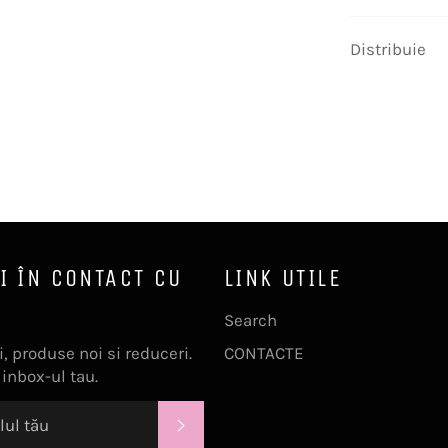
Distribuie
I ÎN CONTACT CU
LINK UTILE
Search
, produse noi si reduceri.
CONTACTE
 inbox-ul tau.
ABONEAZĂ-TE