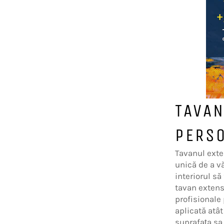
TAVAN
PERSO
Tavanul exte
unică de a vă
interiorul să
tavan extens
profisionale
aplicată atât
suprafața sa 