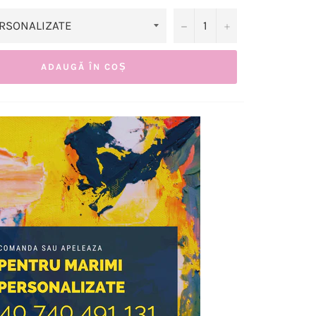
−
+
ADAUGĂ ÎN COȘ