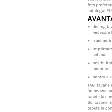
foto preferat
catalogul EU
AVANT
desing tav
necesare f
o acoperir
imprimare
cel real;
posibilita
locuintei,
pentru a v
TAG: tavane 
3d tavane, t
tapete la co
3d, tavane i
tapete la co