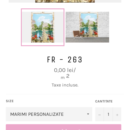
FR - 263
Preț
0,00 lei/
obișnuit
2
m
Taxe incluse.
SIZE
CANTITATE
−
+