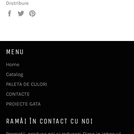
Distribuie
Distribuie
Trimite
Pin
pe
Tweet
pe
Facebook
pe
Pinterest
Twitter
MENU
Home
Catalog
PALETA DE CULORI
CONTACTE
PROIECTE GATA
RAMÂI ÎN CONTACT CU NOI
Promotii, produse noi si reduceri. Direc in inbox-ul