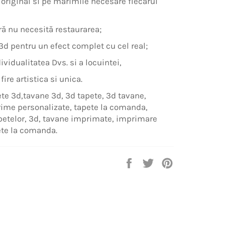
 original si pe marimile necesare fiecarui
ură nu necesită restaurarea;
d pentru un efect complet cu cel real;
ividualitatea Dvs. si a locuintei,
ire artistica si unica.
ete 3d,tavane 3d, 3d tapete, 3d tavane,
rime personalizate, tapete la comanda,
petelor, 3d, tavane imprimate, imprimare
pete la comanda.
Distribuie
Trimite
Pin
pe
Tweet
pe
Facebook
pe
Pinterest
Twitter