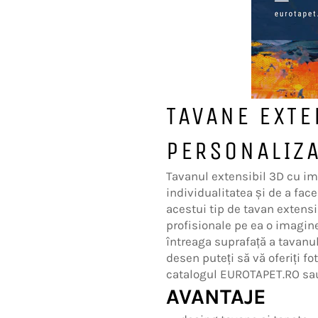
TAVANE EXTE
PERSONALIZ
Tavanul extensibil 3D cu im
individualitatea și de a face 
acestui tip de tavan extensi
profisionale pe ea o imagine
întreaga suprafață a tavanul
desen puteți să vă oferiți fo
catalogul EUROTAPET.RO sau
AVANTAJE