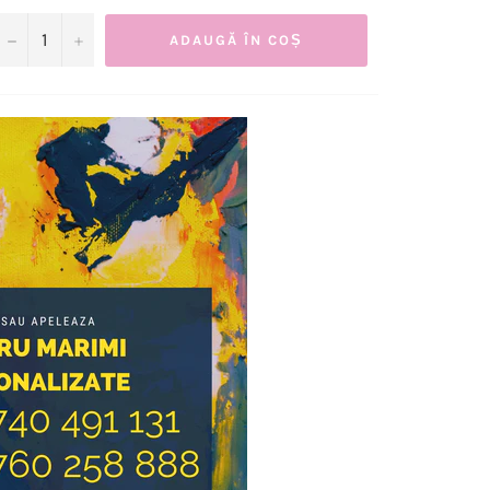
−
+
ADAUGĂ ÎN COȘ