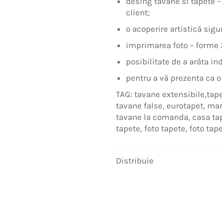
desing tavane si tapete –
client;
o acoperire artistică sig
imprimarea foto – forme 3
posibilitate de a arăta ind
pentru a vă prezenta ca o f
TAG: tavane extensibile,tap
tavane false, eurotapet, ma
tavane la comanda, casa ta
tapete, foto tapete, foto ta
Distribuie