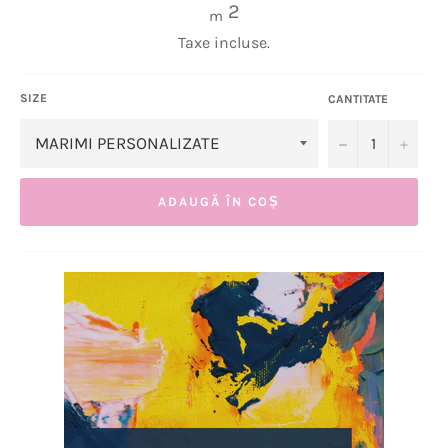
obișnuit
2
m
Taxe incluse.
SIZE
CANTITATE
−
+
ADAUGĂ ÎN COȘ