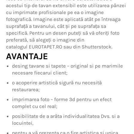
acestui tip de tavan extensibil este utilizarea pânzei
cu imprimate profisionale pe ea o imagine
fotografică. Imagine este aplicată atât pe întreaga
suprafață a tavanului, cât și pe suprafața sa
specifică. Pentru un desen puteți să vă oferiți foto
preferată, să alegeți o imagine din
catalogul EUROTAPET.RO sau din Shutterstock.
AVANTAJE
desing tavane si tapete – original si pe marimile
necesare fiecarui client;
o acoperire artistică sigură nu necesită
restaurarea;
imprimarea foto – forme 3d pentru un efect
complet cu cel real;
posibilitate de a arăta individualitatea Dvs. si a
locuintei,
pentru a vă prezenta ca o fire artistica si unica.