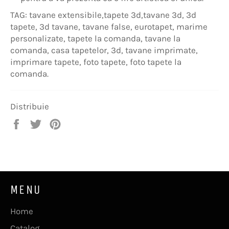
TAG: tavane extensibile,tapete 3d,tavane 3d, 3d
tapete, 3d tavane, tavane false, eurotapet, marime
personalizate, tapete la comanda, tavane la
comanda, casa tapetelor, 3d, tavane imprimate,
imprimare tapete, foto tapete, foto tapete la
comanda.
Distribuie
Distribuie
Trimite
Pin
pe
Tweet
pe
Facebook
pe
Pinterest
Twitter
MENU
Home
Catalog