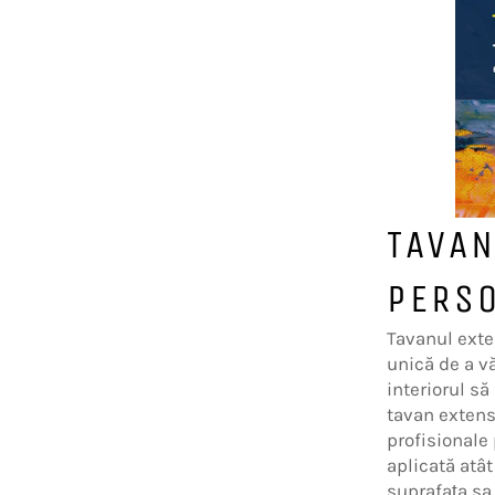
TAVAN
PERSO
Tavanul exte
unică de a vă
interiorul să
tavan extens
profisionale
aplicată atât
suprafața sa 