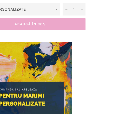
−
+
ADAUGĂ ÎN COȘ