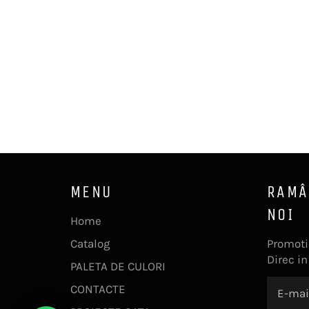
MENU
RAMÂ
NOI
Home
Catalog
Promotii
Direc in
PALETA DE CULORI
CONTACTE