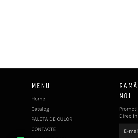
MENU
RAMÂ
NOI
Home
Catalog
Promotii
Direc in
PALETA DE CULORI
CONTACTE