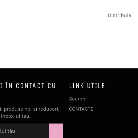
Distribuie
I ÎN CONTACT CU
LINK UTILE
Search
, produse noi si reduceri.
CONTACTE
 inbox-ul tau.
ABONEAZĂ-TE