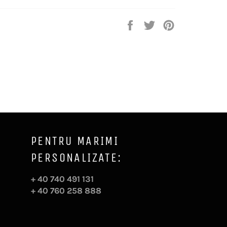
Distribuie
Trimite
Pin
pe
Tweet
pe
Facebook
pe
Pinterest
Twitter
PENTRU MARIMI
PERSONALIZATE:
+ 40 740 491 131
+ 40 760 258 888