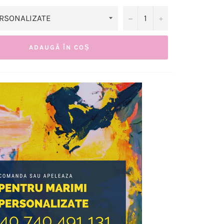
−
+
ADAUGĂ ÎN COȘ