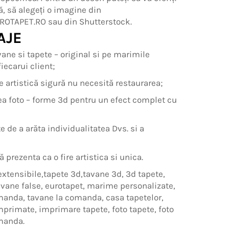
ă, să alegeți o imagine din
ROTAPET.RO sau din Shutterstock.
AJE
ane si tapete – original si pe marimile
iecarui client;
e artistică sigură nu necesită restaurarea;
a foto – forme 3d pentru un efect complet cu
te de a arăta individualitatea Dvs. si a
ă prezenta ca o fire artistica si unica.
extensibile,tapete 3d,tavane 3d, 3d tapete,
avane false, eurotapet, marime personalizate,
manda, tavane la comanda, casa tapetelor,
mprimate, imprimare tapete, foto tapete, foto
manda.