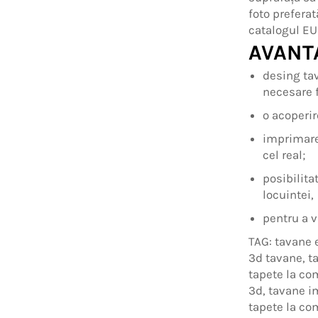
foto preferat
catalogul EU
AVANT
desing tav
necesare f
o acoperir
imprimare
cel real;
posibilita
locuintei,
pentru a v
TAG: tavane 
3d tavane, t
tapete la co
3d, tavane i
tapete la co