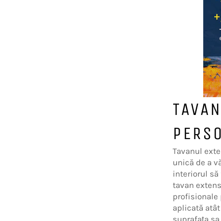
TAVAN
PERSO
Tavanul exte
unică de a vă
interiorul să
tavan extens
profisionale
aplicată atât
suprafața sa 