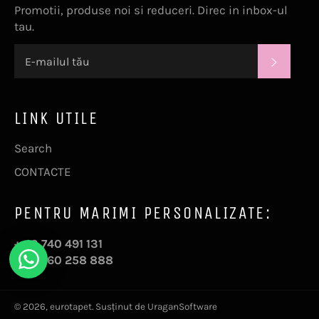
Promotii, produse noi si reduceri. Direc in inbox-ul
tau.
ABONE
LINK UTILE
Search
CONTACTE
PENTRU MARIMI PERSONALIZATE:
+ 40 740 491 131
+ 40 760 258 888
© 2026,
eurotapet
. Susținut de UraganSoftware