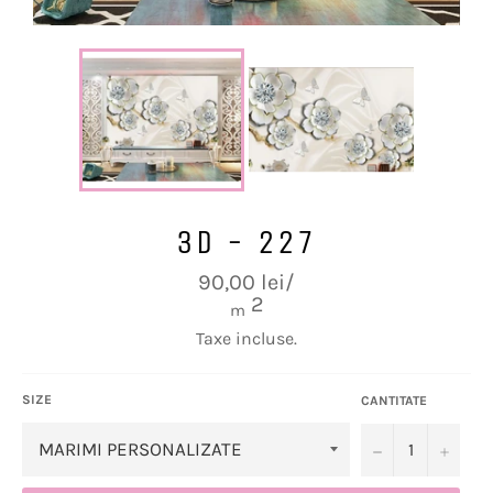
3D - 227
Preț
90,00 lei/
obișnuit
2
m
Taxe incluse.
SIZE
CANTITATE
−
+