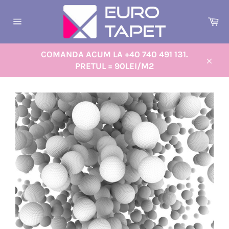
Sari
la
Co
conținut
Navigare
pe
site
COMANDA ACUM LA +40 740 491 131.
PRETUL = 90LEI/M2
Înch