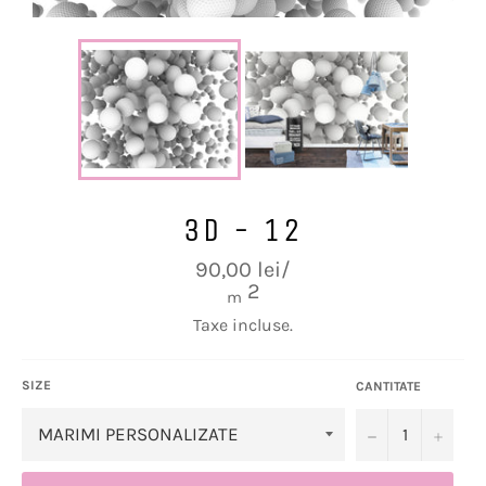
3D - 12
Preț
90,00 lei/
obișnuit
2
m
Taxe incluse.
SIZE
CANTITATE
−
+